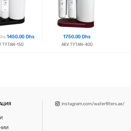
1450.00 Dhs
1750.00 Dhs
Dhs
V TYTAN-150
AKV TYTAN-400
АЦИЯ
instagram.com/waterfilters.ae/
И
НИИ