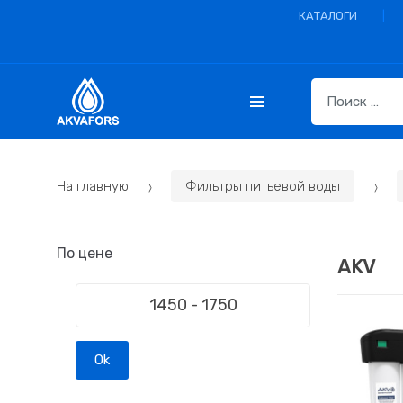
КАТАЛОГИ
S
e
a
r
c
На главную
Фильтры питьевой воды
h
f
o
По цене
r
AKV
:
Ok