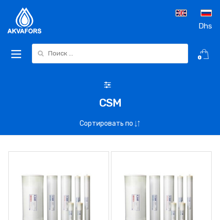
Dhs
Search for:
0
CSM